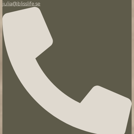
julia@blisslife.se