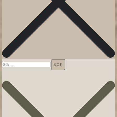
Sök
efter: