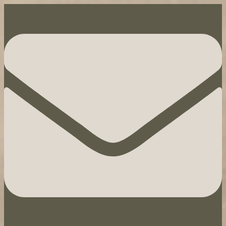
Hoppa
till
innehåll