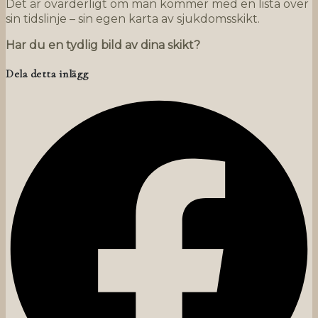
Det är ovärderligt om man kommer med en lista över
sin tidslinje – sin egen karta av sjukdomsskikt.
Har
du
en
tydlig
b
il
d
a
v
di
n
a skikt
?
Dela detta inlägg