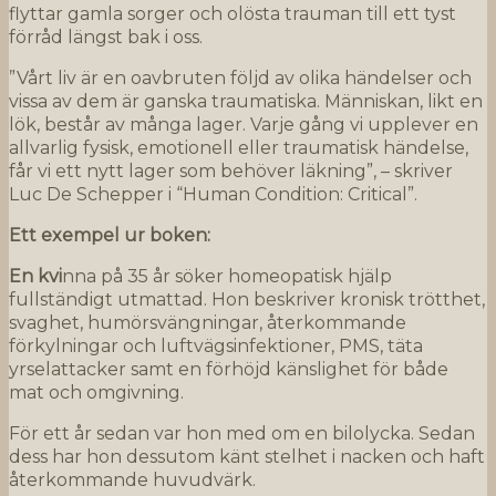
flyttar gamla sorger och olösta trauman till ett tyst
förråd längst bak i oss.
”Vårt liv är en oavbruten följd av olika händelser och
vissa av dem är ganska traumatiska. Människan, likt en
lök, består av många lager. Varje gång vi upplever en
allvarlig fysisk, emotionell eller traumatisk händelse,
får vi ett nytt lager som behöver läkning”, – skriver
Luc De Schepper i “Human Condition: Critical”.
Ett exempel ur boken:
E
n
kv
i
nna på 35 år söker homeopatisk hjälp
fullständigt utmattad. Hon beskriver kronisk trötthet,
svaghet, humörsvängningar, återkommande
förkylningar och luftvägsinfektioner, PMS, täta
yrselattacker samt en förhöjd känslighet för både
mat och omgivning.
För ett år sedan var hon med om en bilolycka. Sedan
dess har hon dessutom känt stelhet i nacken och haft
återkommande huvudvärk.