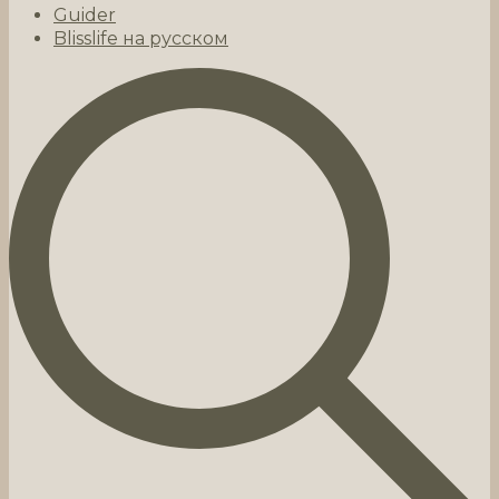
Guider
Blisslife на русском