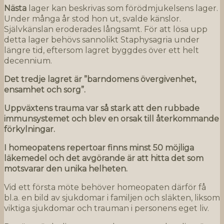
Nästa
lager kan beskrivas som förödmjukelsens lager.
Under många år stod hon ut, svalde känslor.
Självkänslan eroderades långsamt. För att lösa upp
detta lager behövs sannolikt Staphysagria under
längre tid, eftersom lagret byggdes över ett helt
decennium.
Det
t
r
edj
e
lagret
är
”barndomen
s övergivenhe
t,
ensa
mhet och
sorg”.
U
pp
v
äx
tens trauma
var
så
sta
rk
att
d
en
r
ubb
ad
e
immunsy
st
emet
och
blev en
orsak
ti
ll
åt
erkomma
nde
för
kyl
ni
ng
ar
.
I
hom
eop
at
ens repertoar finns mi
nst 50
m
öjlig
a
lä
k
em
ed
e
l
och det av
gör
a
nde
ä
r
att h
itta det
som
motsvarar
den
uni
ka
he
lheten
.
Vid ett första möte behöver homeopaten därför få
bl.a. en bild av sjukdomar i familjen och släkten, liksom
viktiga sjukdomar och trauman i personens eget liv.