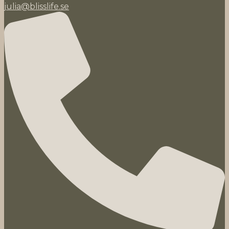
julia@blisslife.se