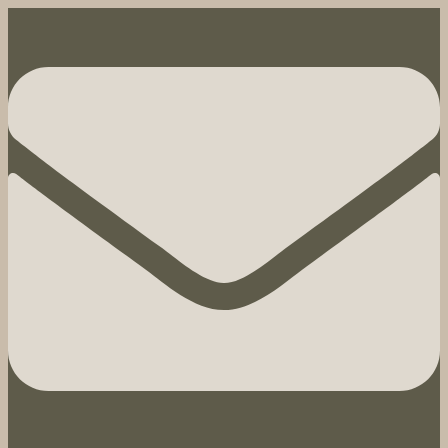
Hoppa
till
innehåll