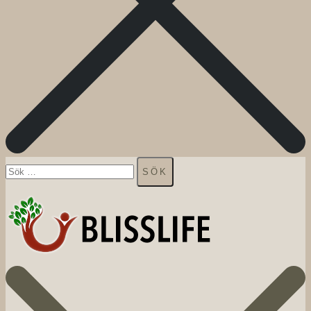
Sök
efter: