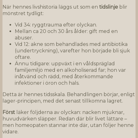
När hennes livshistoria läggs ut som en
tidsli
nje
blir
mönstret tydligt:
Vid 34: ryggtrauma efter olyckan.
Mellan ca 20 och 30 års ålder: gift med en
abuser.
Vid 12: akne som behandlades med antibiotika
(undertryckning), varefter hon började bli sjuk
oftare.
Ännu tidigare: uppväxt i en våldspräglad
familjemiljö med en alkoholiserad far; hon var
inåtvänd och rädd, med återkommande
infektioner i öron och hals.
Detta är hennes tidsskala. Behandlingen börjar, enligt
lager-principen, med det senast tillkomna lagret.
Fö
rst
läker följderna av olyckan: nacken mjuknar,
huvudvärken släpper. Redan där blir livet lättare –
men homeopaten stannar inte där, utan följer henne
vidare.