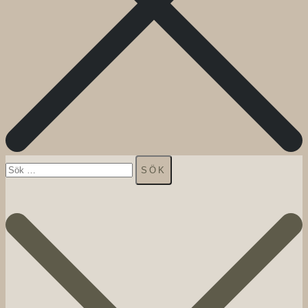
Sök
efter: