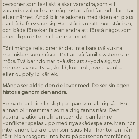
personer som faktiskt älskar varandra, som vill
varandra väl och som någonstans fortfarande längtar
efter närhet. Ändå blir relationen med tiden en plats
där båda försvarar sig. Han står i sin rätt, hon står i sin,
och båda försöker få den andra att förstå något som
egentligen inte hör hemma i nuet.
För i många relationer är det inte bara två vuxna
människor som bråkar. Det är två familjesystem som
möts. Två barndomar, två sätt att skydda sig, två
minnen av orättvisa, skuld, kontroll, övergivenhet
eller ouppfylld kärlek.
Många ser aldrig den de lever med. De ser sin egen
historia genom den andra.
En partner blir plötsligt pappan som aldrig såg. En
annan blir mamman som aldrig fanns nära. Den
vuxna relationen blir en scen där gamla inre
konflikter spelas upp med nya skådespelare. Man hör
inte längre bara orden som sägs. Man hör tonen från
förr. Man reagerar inte bara på personen framför sig.