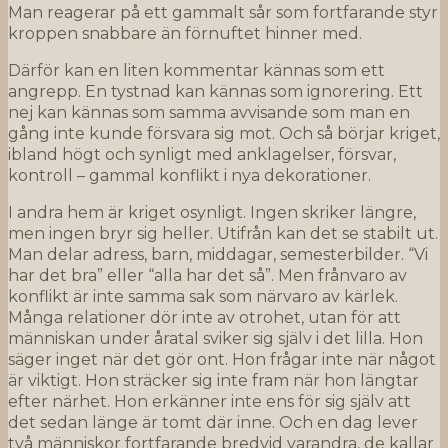
Man reagerar på ett gammalt sår som fortfarande styr
kroppen snabbare än förnuftet hinner med.
Därför kan en liten kommentar kännas som ett
angrepp. En tystnad kan kännas som ignorering. Ett
nej kan kännas som samma avvisande som man en
gång inte kunde försvara sig mot. Och så börjar kriget,
ibland högt och synligt med anklagelser, försvar,
kontroll – gammal konflikt i nya dekorationer.
I andra hem är kriget osynligt. Ingen skriker längre,
men ingen bryr sig heller. Utifrån kan det se stabilt ut.
Man delar adress, barn, middagar, semesterbilder. “Vi
har det bra” eller “alla har det så”. Men frånvaro av
konflikt är inte samma sak som närvaro av kärlek.
Många relationer dör inte av otrohet, utan för att
människan under åratal sviker sig själv i det lilla. Hon
säger inget när det gör ont. Hon frågar inte när något
är viktigt. Hon sträcker sig inte fram när hon längtar
efter närhet. Hon erkänner inte ens för sig själv att
det sedan länge är tomt där inne. Och en dag lever
två människor fortfarande bredvid varandra, de kallar