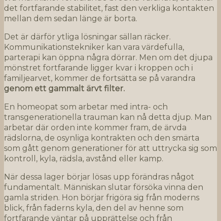
det fortfarande stabilitet, fast den verkliga kontakten
mellan dem sedan länge är borta.
Det är därför ytliga lösningar sällan räcker.
Kommunikationstekniker kan vara värdefulla,
parterapi kan öppna några dörrar. Men om det djupa
mönstret fortfarande ligger kvar i kroppen och i
familjearvet, kommer de fortsätta se på varandra
genom ett gammalt ärvt filter.
En homeopat som arbetar med intra- och
transgenerationella trauman kan nå detta djup. Man
arbetar där orden inte kommer fram, de ärvda
rädslorna, de osynliga kontrakten och den smärta
som gått genom generationer för att uttrycka sig som
kontroll, kyla, rädsla, avstånd eller kamp.
När dessa lager börjar lösas upp förändras något
fundamentalt. Människan slutar försöka vinna den
gamla striden. Hon börjar frigöra sig från moderns
blick, från faderns kyla, den del av henne som
fortfarande väntar på upprättelse och från