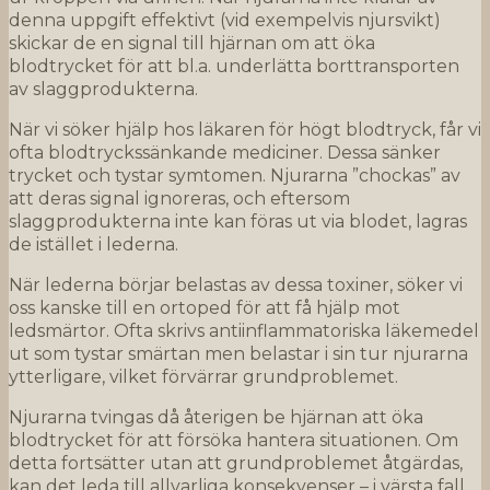
denna uppgift effektivt (vid exempelvis njursvikt)
skickar de en signal till hjärnan om att öka
blodtrycket för att bl.a. underlätta borttransporten
av slaggprodukterna.
När vi söker hjälp hos läkaren för högt blodtryck, får vi
ofta blodtryckssänkande mediciner. Dessa sänker
trycket och tystar symtomen. Njurarna ”chockas” av
att deras signal ignoreras, och eftersom
slaggprodukterna inte kan föras ut via blodet, lagras
de istället i lederna.
När lederna börjar belastas av dessa toxiner, söker vi
oss kanske till en ortoped för att få hjälp mot
ledsmärtor. Ofta skrivs antiinflammatoriska läkemedel
ut som tystar smärtan men belastar i sin tur njurarna
ytterligare, vilket förvärrar grundproblemet.
Njurarna tvingas då återigen be hjärnan att öka
blodtrycket för att försöka hantera situationen. Om
detta fortsätter utan att grundproblemet åtgärdas,
kan det leda till allvarliga konsekvenser – i värsta fall