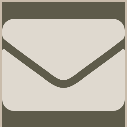
Hoppa
till
innehåll