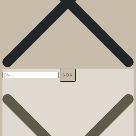
Sök
efter: