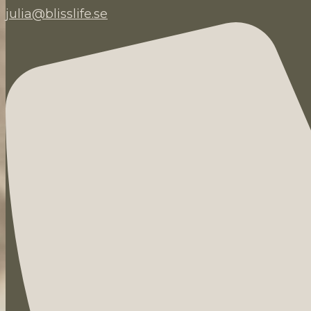
julia@blisslife.se